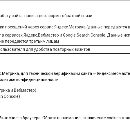
боту сайта: навигацию, формы обратной связи
ики посещений через сервис
Яндекс.Метрика
(данные передаются в
 в сервисах
Яндекс.Вебмастер
и
Google Search Console
. Данные ис
 не передаются третьим лицам
ользователя для удобства повторных визитов
.Метрика, для технической верификации сайта — Яндекс.Вебмастер 
 политике конфиденциальности:
рика и Вебмастер)
h Console)
йках своего браузера. Обратите внимание: отключение cookies мо