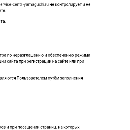
servise-centr-yamaguchi.ru
не контролирует и не
те.
та.
нтра по неразглашению и обеспечению режима
и сайта при регистрации на сайте или при
авляются
Пользователем
путём заполнения
ов и при посещении страниц, на которых