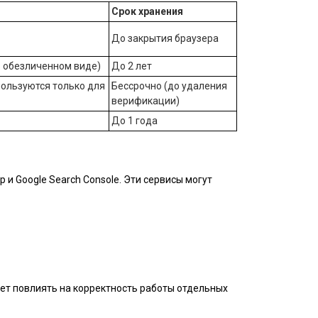
Срок хранения
До закрытия браузера
 обезличенном виде)
До 2 лет
пользуются только для
Бессрочно (до удаления
верификации)
До 1 года
и Google Search Console. Эти сервисы могут
жет повлиять на корректность работы отдельных